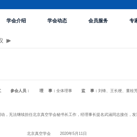
学会介绍
学会动态
会员服务
专
议
式
参会人员：
理 事：
全体理事
监 事：
刘锋、王长梗、董桂
动，无法继续担任北京真空学会秘书长工作，经理事长提名武涵同志接任，发送表
北京真空学会
2020年5月11日